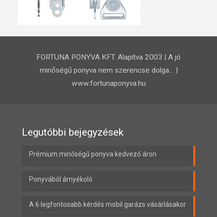
FORTUNA PONYVA KFT. Alapítva 2003 | A jó
minőségű ponyva nem szerencse dolga… |
www.fortunaponyva.hu
Legutóbbi bejegyzések
Prémium minőségű ponyva kedvező áron
Ponyvából árnyékoló
A 6 legfontosabb kérdés mobil garázs vásárlásakor