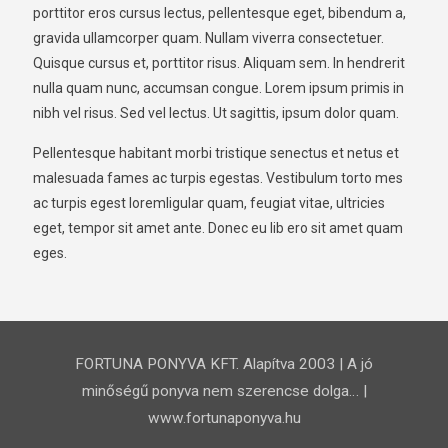
porttitor eros cursus lectus, pellentesque eget, bibendum a,
gravida ullamcorper quam. Nullam viverra consectetuer.
Quisque cursus et, porttitor risus. Aliquam sem. In hendrerit
nulla quam nunc, accumsan congue. Lorem ipsum primis in
nibh vel risus. Sed vel lectus. Ut sagittis, ipsum dolor quam.
Pellentesque habitant morbi tristique senectus et netus et
malesuada fames ac turpis egestas. Vestibulum torto mes
ac turpis egest loremligular quam, feugiat vitae, ultricies
eget, tempor sit amet ante. Donec eu lib ero sit amet quam
eges.
FORTUNA PONYVA KFT. Alapítva 2003 | A jó
minőségű ponyva nem szerencse dolga… |
www.fortunaponyva.hu