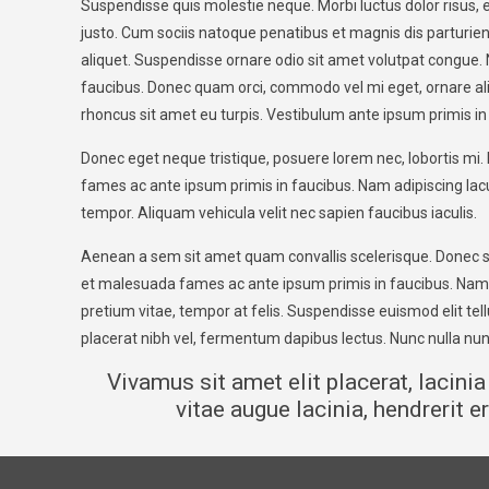
Suspendisse quis molestie neque. Morbi luctus dolor risus, e
justo. Cum sociis natoque penatibus et magnis dis parturien
aliquet. Suspendisse ornare odio sit amet volutpat congue.
faucibus. Donec quam orci, commodo vel mi eget, ornare aliq
rhoncus sit amet eu turpis. Vestibulum ante ipsum primis in f
Donec eget neque tristique, posuere lorem nec, lobortis mi. 
fames ac ante ipsum primis in faucibus. Nam adipiscing lacus
tempor. Aliquam vehicula velit nec sapien faucibus iaculis.
Aenean a sem sit amet quam convallis scelerisque. Donec solli
et malesuada fames ac ante ipsum primis in faucibus. Nam s
pretium vitae, tempor at felis. Suspendisse euismod elit tel
placerat nibh vel, fermentum dapibus lectus. Nunc nulla nunc
Vivamus sit amet elit placerat, lacinia
vitae augue lacinia, hendrerit 