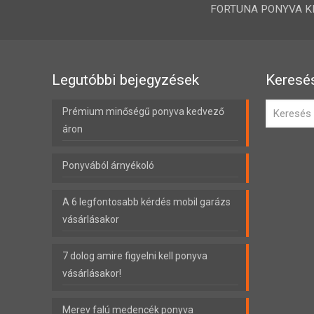
FORTUNA PONYVA KFT.
Legutóbbi bejegyzések
Keresé
Prémium minőségű ponyva kedvező
áron
Ponyvából árnyékoló
A 6 legfontosabb kérdés mobil garázs
vásárlásakor
7 dolog amire figyelni kell ponyva
vásárlásakor!
Merev falú medencék ponyva