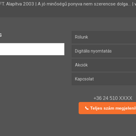
 Alapítva 2003 | A jó minőségű ponyva nem szerencse dolga… | 
s
Rólunk
Digitális nyomtatás
Akciók
Kapcsolat
+36 24 510 XXXX
📞 Teljes szám megjelení