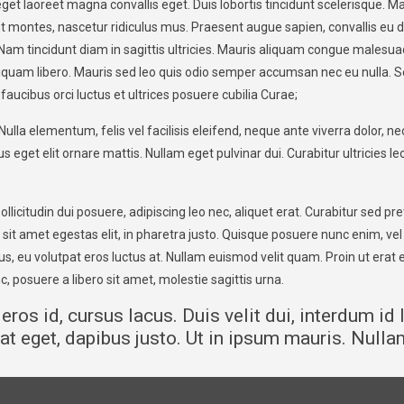
get laoreet magna convallis eget. Duis lobortis tincidunt scelerisque. Ma
t montes, nascetur ridiculus mus. Praesent augue sapien, convallis eu d
 Nam tincidunt diam in sagittis ultricies. Mauris aliquam congue males
uam libero. Mauris sed leo quis odio semper accumsan nec eu nulla. Sed 
aucibus orci luctus et ultrices posuere cubilia Curae;
Nulla elementum, felis vel facilisis eleifend, neque ante viverra dolor, 
 eget elit ornare mattis. Nullam eget pulvinar dui. Curabitur ultricies l
citudin dui posuere, adipiscing leo nec, aliquet erat. Curabitur sed pret
it amet egestas elit, in pharetra justo. Quisque posuere nunc enim, vel
lus, eu volutpat eros luctus at. Nullam euismod velit quam. Proin ut erat
, posuere a libero sit amet, molestie sagittis urna.
 eros id, cursus lacus. Duis velit dui, interdum id 
erat eget, dapibus justo. Ut in ipsum mauris. Nulla