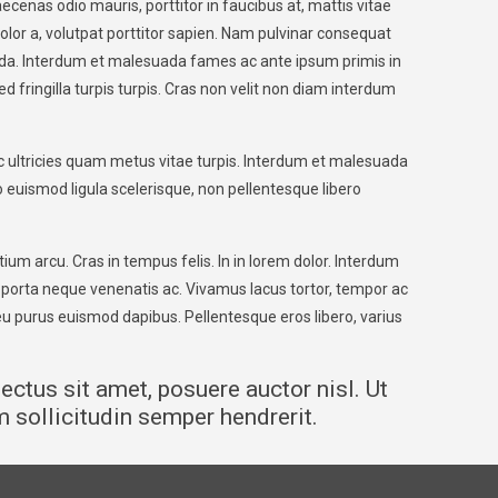
ecenas odio mauris, porttitor in faucibus at, mattis vitae
olor a, volutpat porttitor sapien. Nam pulvinar consequat
uada. Interdum et malesuada fames ac ante ipsum primis in
fringilla turpis turpis. Cras non velit non diam interdum
nec ultricies quam metus vitae turpis. Interdum et malesuada
eo euismod ligula scelerisque, non pellentesque libero
ium arcu. Cras in tempus felis. In in lorem dolor. Interdum
 porta neque venenatis ac. Vivamus lacus tortor, tempor ac
 eu purus euismod dapibus. Pellentesque eros libero, varius
lectus sit amet, posuere auctor nisl. Ut
m sollicitudin semper hendrerit.