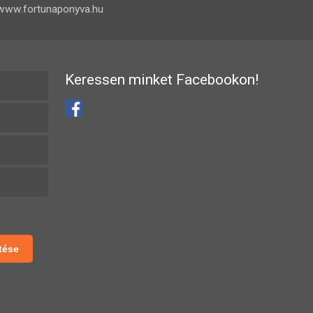
www.fortunaponyva.hu
Keressen minket Facebookon!
tése