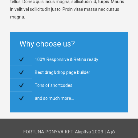
tellus. Donec quis lacus magna, sollicitudin id, turpis. Mauris
in velit vel sollicitudin justo. Proin vitae massa nec cursus
magna.
Why choose us?
100% Responsive & Retina ready
Best drag&drop page builder
Tons of shortcodes
and so much more...
FORTUNA PONYVA KFT. Alapítva 2003 | A jó