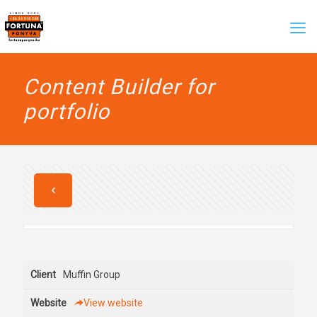
Content Builder for
portfolio
Client
Muffin Group
Website
View website