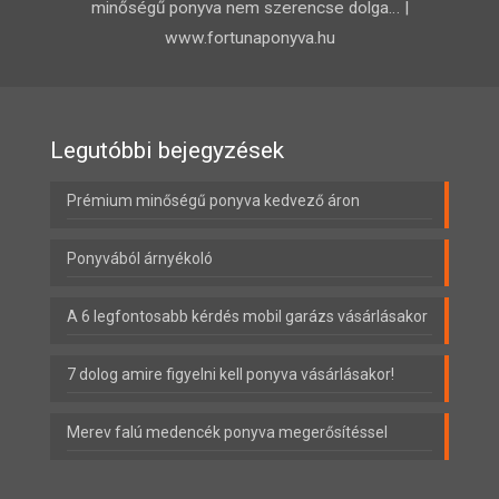
minőségű ponyva nem szerencse dolga… |
www.fortunaponyva.hu
Legutóbbi bejegyzések
Prémium minőségű ponyva kedvező áron
Ponyvából árnyékoló
A 6 legfontosabb kérdés mobil garázs vásárlásakor
7 dolog amire figyelni kell ponyva vásárlásakor!
Merev falú medencék ponyva megerősítéssel