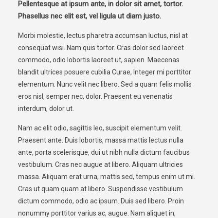
Pellentesque at ipsum ante, in dolor sit amet, tortor.
Phasellus nec elit est, vel ligula ut diam justo.
Morbi molestie, lectus pharetra accumsan luctus, nisl at
consequat wisi. Nam quis tortor. Cras dolor sed laoreet
commodo, odio lobortis laoreet ut, sapien. Maecenas
blandit ultrices posuere cubilia Curae, Integer mi porttitor
elementum. Nunc velit nec libero. Sed a quam felis mollis
eros nisl, semper nec, dolor. Praesent eu venenatis
interdum, dolor ut.
Nam ac elit odio, sagittis leo, suscipit elementum velit.
Praesent ante. Duis lobortis, massa mattis lectus nulla
ante, porta scelerisque, dui ut nibh nulla dictum faucibus
vestibulum. Cras nec augue at libero. Aliquam ultricies
massa. Aliquam erat urna, mattis sed, tempus enim ut mi.
Cras ut quam quam at libero. Suspendisse vestibulum
dictum commodo, odio ac ipsum. Duis sed libero. Proin
nonummy porttitor varius ac, augue. Nam aliquet in,