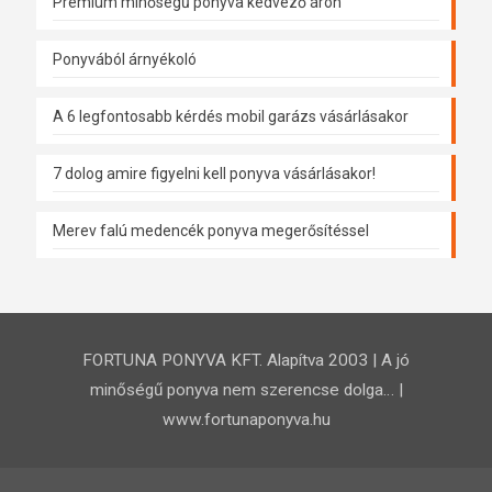
Prémium minőségű ponyva kedvező áron
Ponyvából árnyékoló
A 6 legfontosabb kérdés mobil garázs vásárlásakor
7 dolog amire figyelni kell ponyva vásárlásakor!
Merev falú medencék ponyva megerősítéssel
FORTUNA PONYVA KFT. Alapítva 2003 | A jó
minőségű ponyva nem szerencse dolga… |
www.fortunaponyva.hu