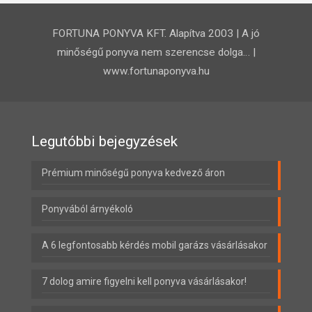
FORTUNA PONYVA KFT. Alapítva 2003 | A jó
minőségű ponyva nem szerencse dolga… |
www.fortunaponyva.hu
Legutóbbi bejegyzések
Prémium minőségű ponyva kedvező áron
Ponyvából árnyékoló
A 6 legfontosabb kérdés mobil garázs vásárlásakor
7 dolog amire figyelni kell ponyva vásárlásakor!