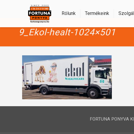
Rólunk
Termékeink
Szolgál
9_Ekol-healt-1024×501
FORTUNA PONYVA KFT.