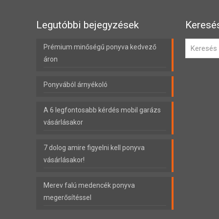
Legutóbbi bejegyzések
Keresé
Prémium minőségű ponyva kedvező
áron
Ponyvából árnyékoló
A 6 legfontosabb kérdés mobil garázs
vásárlásakor
7 dolog amire figyelni kell ponyva
vásárlásakor!
Merev falú medencék ponyva
megerősítéssel