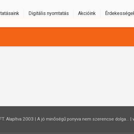
tatásaink
Digitális nyomtatás
Akcióink
Érdekessége
 Alapítva 2003 | A jó minőségű ponyva nem szerencse dolga… | 