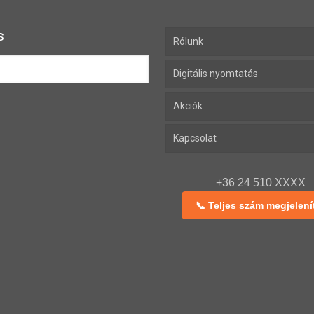
s
Rólunk
Digitális nyomtatás
Akciók
Kapcsolat
+36 24 510 XXXX
📞 Teljes szám megjelení