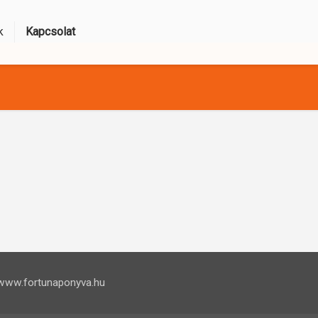
k
Kapcsolat
www.fortunaponyva.hu