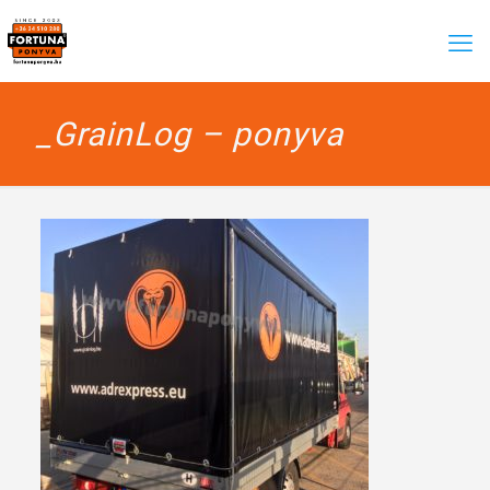
_GrainLog – ponyva