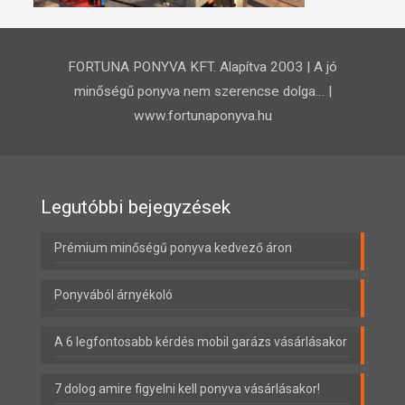
FORTUNA PONYVA KFT. Alapítva 2003 | A jó
minőségű ponyva nem szerencse dolga… |
www.fortunaponyva.hu
Legutóbbi bejegyzések
Prémium minőségű ponyva kedvező áron
Ponyvából árnyékoló
A 6 legfontosabb kérdés mobil garázs vásárlásakor
7 dolog amire figyelni kell ponyva vásárlásakor!