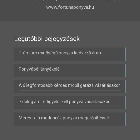
www.fortunaponyva.hu
Legutóbbi bejegyzések
Prémium minőségű ponyva kedvező áron
Ponyvából árnyékoló
A 6 legfontosabb kérdés mobil garázs vásárlásakor
7 dolog amire figyelni kell ponyva vásárlásakor!
Merev falú medencék ponyva megerősítéssel