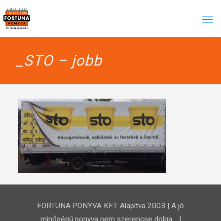
_STO – jobb
FORTUNA PONYVA KFT. Alapítva 2003 | A jó
minőségű ponyva nem szerencse dolga… |