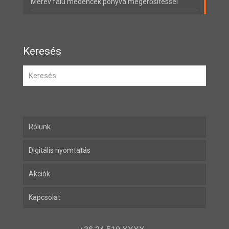
Merev falú medencék ponyva megerősítéssel
Keresés
Rólunk
Digitális nyomtatás
Akciók
Kapcsolat