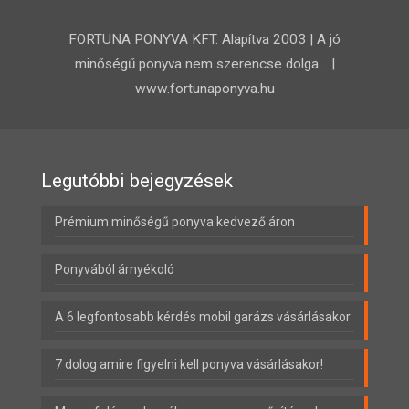
FORTUNA PONYVA KFT. Alapítva 2003 | A jó
minőségű ponyva nem szerencse dolga… |
www.fortunaponyva.hu
Legutóbbi bejegyzések
Prémium minőségű ponyva kedvező áron
Ponyvából árnyékoló
A 6 legfontosabb kérdés mobil garázs vásárlásakor
7 dolog amire figyelni kell ponyva vásárlásakor!