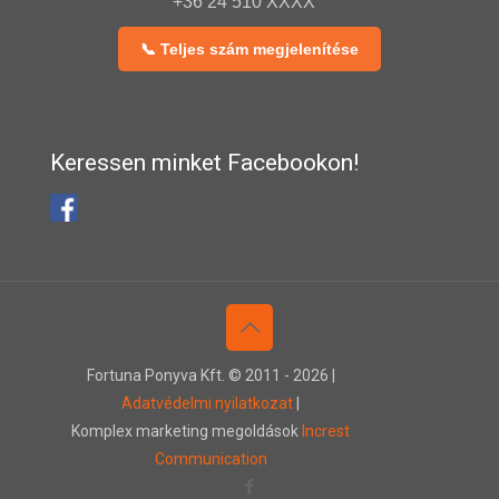
+36 24 510 XXXX
📞 Teljes szám megjelenítése
Keressen minket Facebookon!
Fortuna Ponyva Kft. © 2011 -
2026 |
Adatvédelmi nyilatkozat
|
Komplex marketing megoldások
Increst
Communication