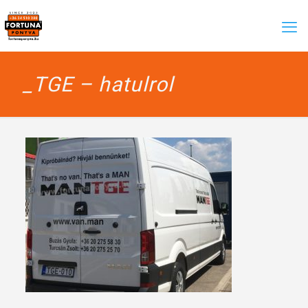
_TGE – hatulrol