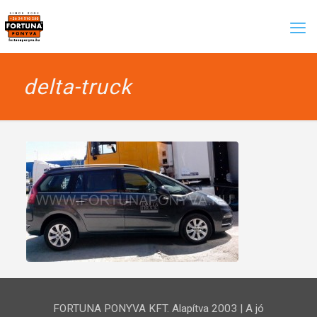
delta-truck
FORTUNA PONYVA KFT. Alapítva 2003 | A jó