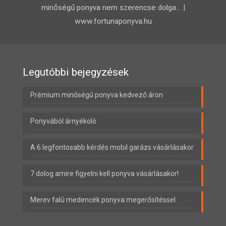
minőségű ponyva nem szerencse dolga… |
www.fortunaponyva.hu
Legutóbbi bejegyzések
Prémium minőségű ponyva kedvező áron
Ponyvából árnyékoló
A 6 legfontosabb kérdés mobil garázs vásárlásakor
7 dolog amire figyelni kell ponyva vásárlásakor!
Merev falú medencék ponyva megerősítéssel