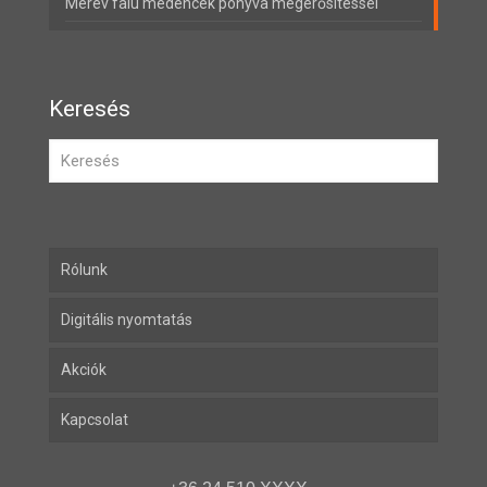
Merev falú medencék ponyva megerősítéssel
Keresés
Rólunk
Digitális nyomtatás
Akciók
Kapcsolat