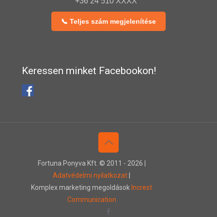
+36 24 510 XXXX
📞 Teljes szám megjelenítése
Keressen minket Facebookon!
Fortuna Ponyva Kft. © 2011 -
2026 |
Adatvédelmi nyilatkozat
|
Komplex marketing megoldások
Increst
Communication