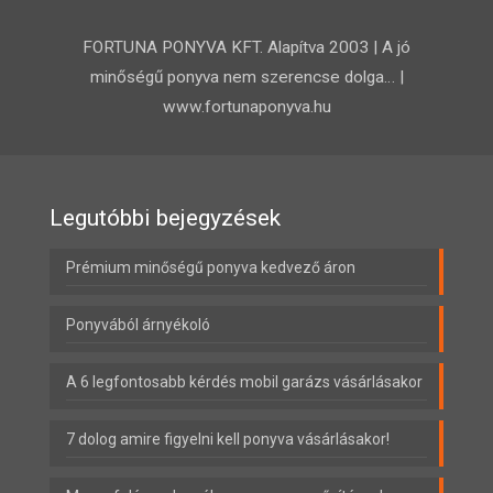
FORTUNA PONYVA KFT. Alapítva 2003 | A jó
minőségű ponyva nem szerencse dolga… |
www.fortunaponyva.hu
Legutóbbi bejegyzések
Prémium minőségű ponyva kedvező áron
Ponyvából árnyékoló
A 6 legfontosabb kérdés mobil garázs vásárlásakor
7 dolog amire figyelni kell ponyva vásárlásakor!