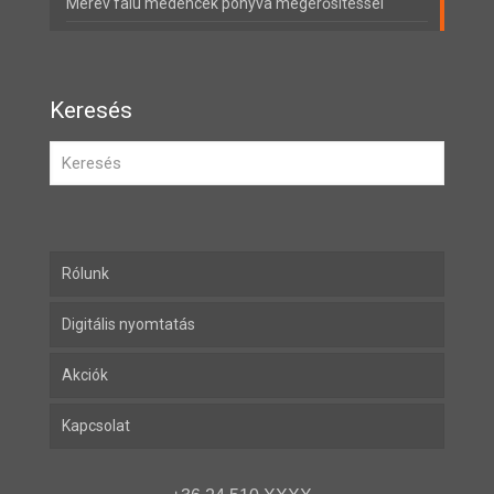
Merev falú medencék ponyva megerősítéssel
Keresés
Rólunk
Digitális nyomtatás
Akciók
Kapcsolat