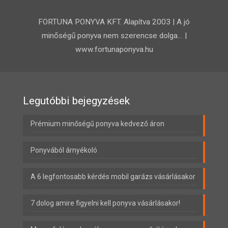
FORTUNA PONYVA KFT. Alapítva 2003 | A jó
minőségű ponyva nem szerencse dolga… |
www.fortunaponyva.hu
Legutóbbi bejegyzések
Prémium minőségű ponyva kedvező áron
Ponyvából árnyékoló
A 6 legfontosabb kérdés mobil garázs vásárlásakor
7 dolog amire figyelni kell ponyva vásárlásakor!