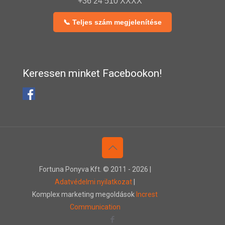
+36 24 510 XXXX
📞 Teljes szám megjelenítése
Keressen minket Facebookon!
Fortuna Ponyva Kft. © 2011 -
2026 |
Adatvédelmi nyilatkozat
|
Komplex marketing megoldások
Increst
Communication