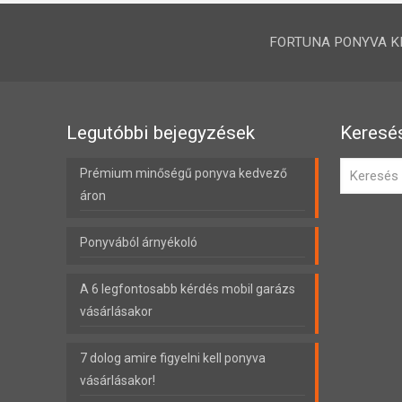
FORTUNA PONYVA KFT.
Legutóbbi bejegyzések
Keresé
Prémium minőségű ponyva kedvező
áron
Ponyvából árnyékoló
A 6 legfontosabb kérdés mobil garázs
vásárlásakor
7 dolog amire figyelni kell ponyva
vásárlásakor!