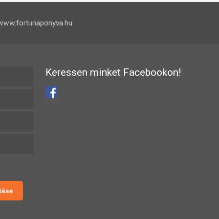
www.fortunaponyva.hu
Keressen minket Facebookon!
tése