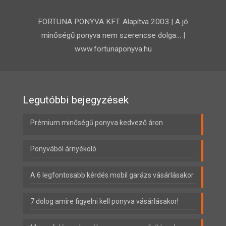
FORTUNA PONYVA KFT. Alapítva 2003 | A jó
minőségű ponyva nem szerencse dolga… |
www.fortunaponyva.hu
Legutóbbi bejegyzések
Prémium minőségű ponyva kedvező áron
Ponyvából árnyékoló
A 6 legfontosabb kérdés mobil garázs vásárlásakor
7 dolog amire figyelni kell ponyva vásárlásakor!