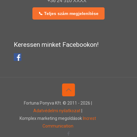
+36 24 510 XXXX
📞 Teljes szám megjelenítése
Keressen minket Facebookon!
Fortuna Ponyva Kft. © 2011 -
2026 |
Adatvédelmi nyilatkozat
|
Komplex marketing megoldások
Increst
Communication