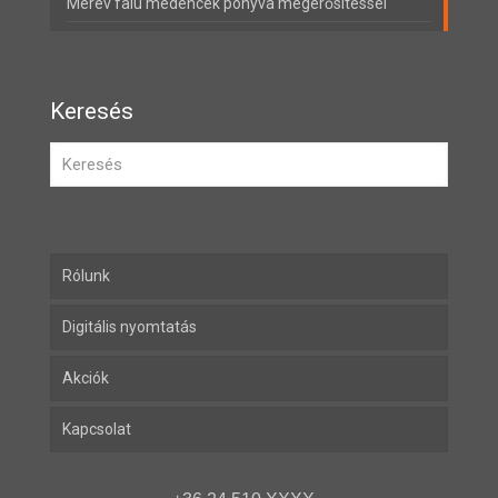
Merev falú medencék ponyva megerősítéssel
Keresés
Rólunk
Digitális nyomtatás
Akciók
Kapcsolat