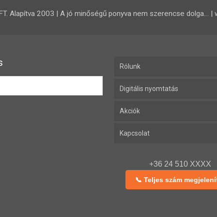
 Alapítva 2003 | A jó minőségű ponyva nem szerencse dolga… | 
s
Rólunk
Digitális nyomtatás
Akciók
Kapcsolat
+36 24 510 XXXX
📞 Teljes szám megjelení