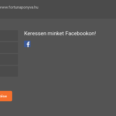
www.fortunaponyva.hu
Keressen minket Facebookon!
tése