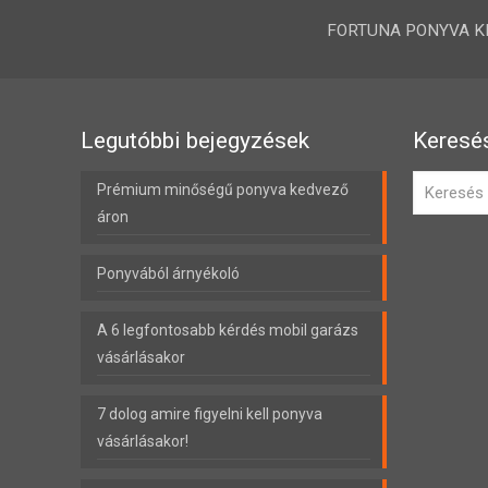
FORTUNA PONYVA KFT.
Legutóbbi bejegyzések
Keresé
Prémium minőségű ponyva kedvező
áron
Ponyvából árnyékoló
A 6 legfontosabb kérdés mobil garázs
vásárlásakor
7 dolog amire figyelni kell ponyva
vásárlásakor!