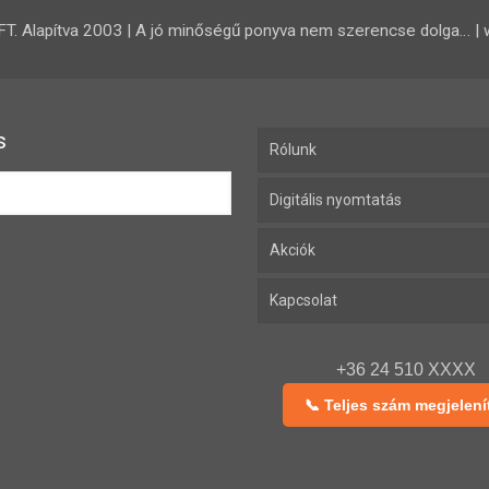
 Alapítva 2003 | A jó minőségű ponyva nem szerencse dolga… | 
s
Rólunk
Digitális nyomtatás
Akciók
Kapcsolat
+36 24 510 XXXX
📞 Teljes szám megjelení