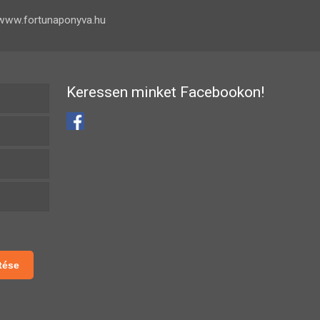
www.fortunaponyva.hu
Keressen minket Facebookon!
tése