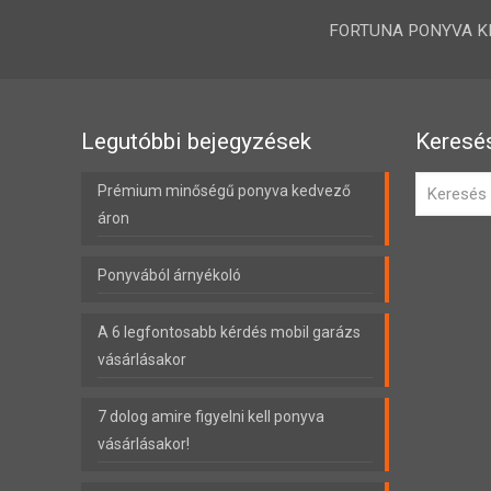
FORTUNA PONYVA KFT.
Legutóbbi bejegyzések
Keresé
Prémium minőségű ponyva kedvező
áron
Ponyvából árnyékoló
A 6 legfontosabb kérdés mobil garázs
vásárlásakor
7 dolog amire figyelni kell ponyva
vásárlásakor!