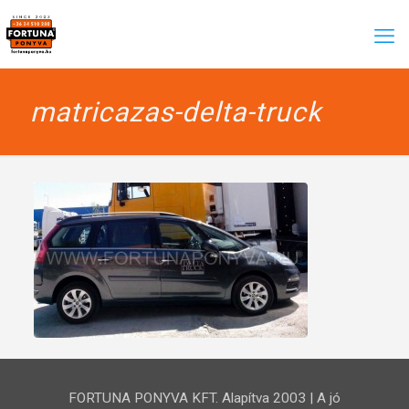
matricazas-delta-truck
FORTUNA PONYVA KFT. Alapítva 2003 | A jó