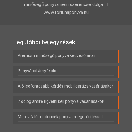
minőségű ponyva nem szerencse dolga… |
www.fortunaponyva.hu
Legutóbbi bejegyzések
Prémium minőségű ponyva kedvező áron
Ponyvából árnyékoló
A 6 legfontosabb kérdés mobil garázs vásárlásakor
7 dolog amire figyelni kell ponyva vásárlásakor!
Merev falú medencék ponyva megerősítéssel