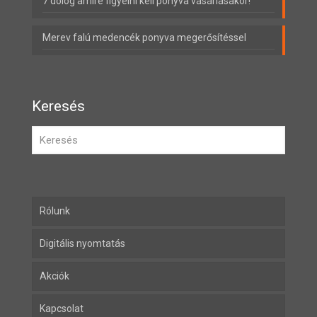
7 dolog amire figyelni kell ponyva vásárlásakor!
Merev falú medencék ponyva megerősítéssel
Keresés
Rólunk
Digitális nyomtatás
Akciók
Kapcsolat