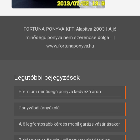
FORTUNA PONYVA KFT. Alapítva 2003 | A jó
minőségű ponyva nem szerencse dolga… |
www.fortunaponyva.hu
Legutóbbi bejegyzések
Prémium minőségű ponyva kedvező áron
Ponyvából árnyékoló
A 6 legfontosabb kérdés mobil garázs vásárlásakor