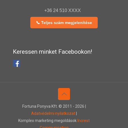
+36 24 510 XXXX
📞 Teljes szám megjelenítése
Keressen minket Facebookon!
Fortuna Ponyva Kft. © 2011 -
2026 |
Adatvédelmi nyilatkozat
|
Komplex marketing megoldások
Increst
Communication