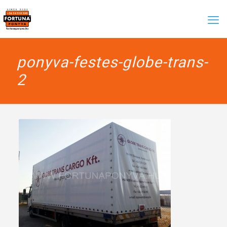
ponyva-festes-globe-trans-
2