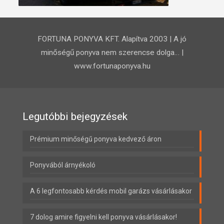
FORTUNA PONYVA KFT. Alapítva 2003 | A jó
minőségű ponyva nem szerencse dolga… |
www.fortunaponyva.hu
Legutóbbi bejegyzések
Prémium minőségű ponyva kedvező áron
Ponyvából árnyékoló
A 6 legfontosabb kérdés mobil garázs vásárlásakor
7 dolog amire figyelni kell ponyva vásárlásakor!