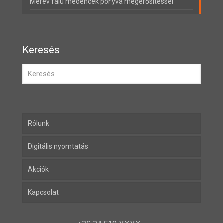
Merev falú medencék ponyva megerősítéssel
Keresés
Rólunk
Digitális nyomtatás
Akciók
Kapcsolat