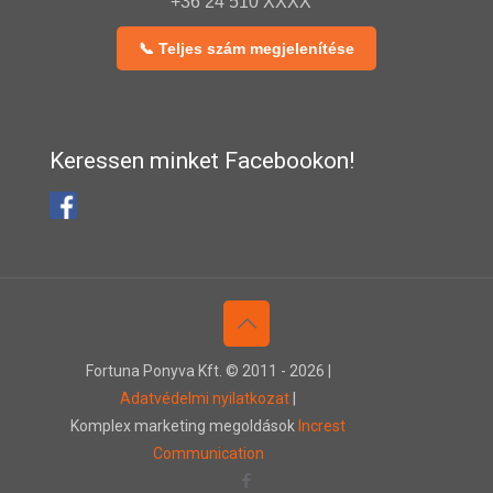
+36 24 510 XXXX
📞 Teljes szám megjelenítése
Keressen minket Facebookon!
Fortuna Ponyva Kft. © 2011 -
2026 |
Adatvédelmi nyilatkozat
|
Komplex marketing megoldások
Increst
Communication