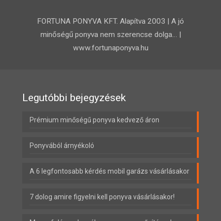
FORTUNA PONYVA KFT. Alapítva 2003 | A jó
minőségű ponyva nem szerencse dolga… |
www.fortunaponyva.hu
Legutóbbi bejegyzések
Prémium minőségű ponyva kedvező áron
Ponyvából árnyékoló
A 6 legfontosabb kérdés mobil garázs vásárlásakor
7 dolog amire figyelni kell ponyva vásárlásakor!