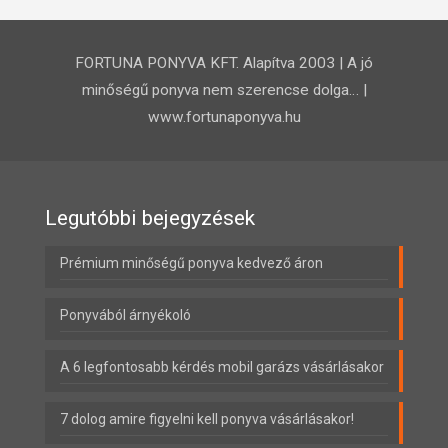
FORTUNA PONYVA KFT. Alapítva 2003 | A jó
minőségű ponyva nem szerencse dolga… |
www.fortunaponyva.hu
Legutóbbi bejegyzések
Prémium minőségű ponyva kedvező áron
Ponyvából árnyékoló
A 6 legfontosabb kérdés mobil garázs vásárlásakor
7 dolog amire figyelni kell ponyva vásárlásakor!