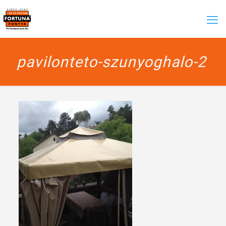
pavilonteto-szunyoghalo-2