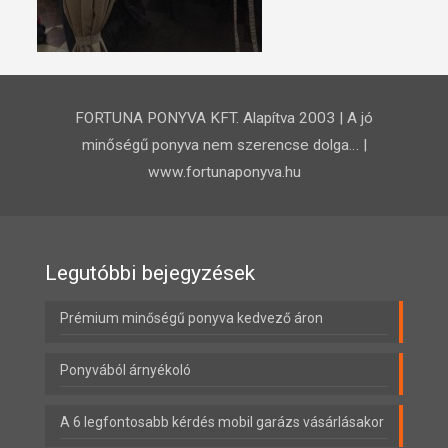
FORTUNA PONYVA KFT. Alapítva 2003 | A jó
minőségű ponyva nem szerencse dolga… |
www.fortunaponyva.hu
Legutóbbi bejegyzések
Prémium minőségű ponyva kedvező áron
Ponyvából árnyékoló
A 6 legfontosabb kérdés mobil garázs vásárlásakor