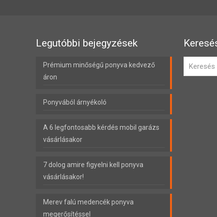
Legutóbbi bejegyzések
Keresé
Prémium minőségű ponyva kedvező
áron
Ponyvából árnyékoló
A 6 legfontosabb kérdés mobil garázs
vásárlásakor
7 dolog amire figyelni kell ponyva
vásárlásakor!
Merev falú medencék ponyva
megerősítéssel