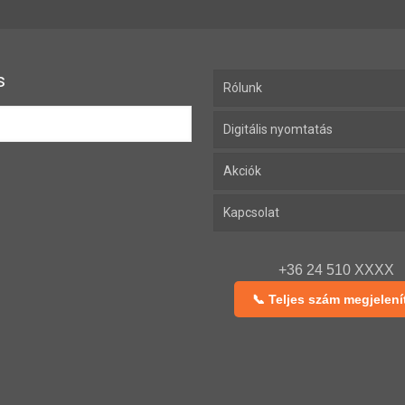
s
Rólunk
Digitális nyomtatás
Akciók
Kapcsolat
+36 24 510 XXXX
📞 Teljes szám megjelení