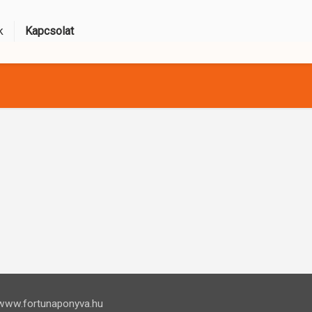
k
Kapcsolat
www.fortunaponyva.hu