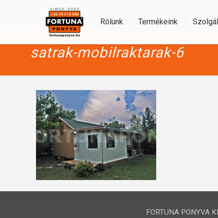
Rólunk
Termékeink
Szolgál
satrak-mobilraktarak-6
FORTUNA PONYVA KFT.