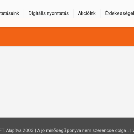
tatásaink
Digitális nyomtatás
Akcióink
Érdekessége
 Alapítva 2003 | A jó minőségű ponyva nem szerencse dolga… | 