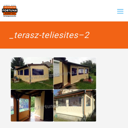
_terasz-teliesites–2