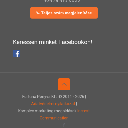
+36 24 510 XXXX
📞 Teljes szám megjelenítése
Keressen minket Facebookon!
Fortuna Ponyva Kft. © 2011 -
2026 |
Adatvédelmi nyilatkozat
|
Komplex marketing megoldások
Increst
Communication