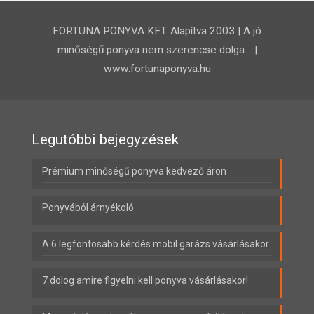
FORTUNA PONYVA KFT. Alapítva 2003 | A jó
minőségű ponyva nem szerencse dolga… |
www.fortunaponyva.hu
Legutóbbi bejegyzések
Prémium minőségű ponyva kedvező áron
Ponyvából árnyékoló
A 6 legfontosabb kérdés mobil garázs vásárlásakor
7 dolog amire figyelni kell ponyva vásárlásakor!