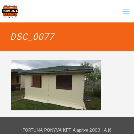
DSC_0077
FORTUNA PONYVA KFT. Alapítva 2003 | A jó