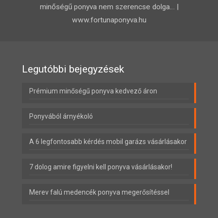
minőségű ponyva nem szerencse dolga… |
www.fortunaponyva.hu
Legutóbbi bejegyzések
Prémium minőségű ponyva kedvező áron
Ponyvából árnyékoló
A 6 legfontosabb kérdés mobil garázs vásárlásakor
7 dolog amire figyelni kell ponyva vásárlásakor!
Merev falú medencék ponyva megerősítéssel