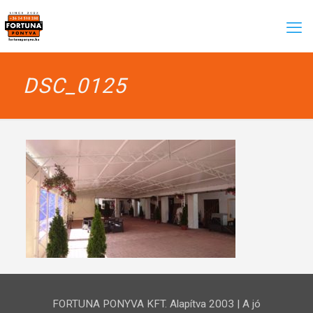
DSC_0125
FORTUNA PONYVA KFT. Alapítva 2003 | A jó