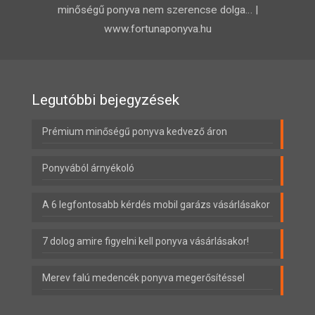
minőségű ponyva nem szerencse dolga… |
www.fortunaponyva.hu
Legutóbbi bejegyzések
Prémium minőségű ponyva kedvező áron
Ponyvából árnyékoló
A 6 legfontosabb kérdés mobil garázs vásárlásakor
7 dolog amire figyelni kell ponyva vásárlásakor!
Merev falú medencék ponyva megerősítéssel