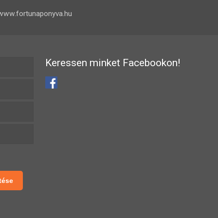
www.fortunaponyva.hu
Keressen minket Facebookon!
tése