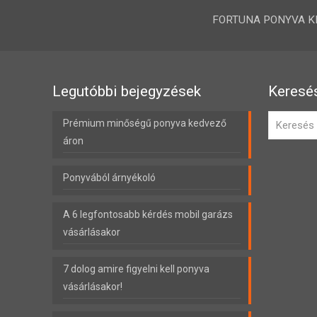
FORTUNA PONYVA KFT.
Legutóbbi bejegyzések
Keresé
Prémium minőségű ponyva kedvező
áron
Ponyvából árnyékoló
A 6 legfontosabb kérdés mobil garázs
vásárlásakor
7 dolog amire figyelni kell ponyva
vásárlásakor!