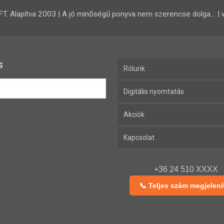
 Alapítva 2003 | A jó minőségű ponyva nem szerencse dolga… | 
s
Rólunk
Digitális nyomtatás
Akciók
Kapcsolat
+36 24 510 XXXX
📞 Teljes szám megjelení