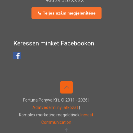
+36 24 510 XXXX
📞 Teljes szám megjelenítése
Keressen minket Facebookon!
Fortuna Ponyva Kft. © 2011 -
2026 |
Adatvédelmi nyilatkozat
|
Komplex marketing megoldások
Increst
Communication