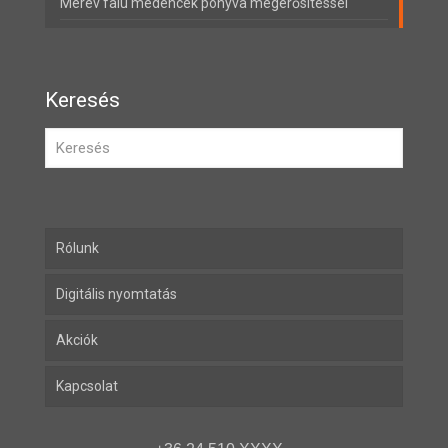
Merev falú medencék ponyva megerősítéssel
Keresés
Rólunk
Digitális nyomtatás
Akciók
Kapcsolat