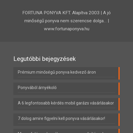
FORTUNA PONYVA KFT. Alapítva 2003 | A jó
minőségű ponyva nem szerencse dolga… |
www.fortunaponyva.hu
Legutóbbi bejegyzések
Prémium minőségű ponyva kedvező áron
Ponyvából árnyékoló
A 6 legfontosabb kérdés mobil garázs vásárlásakor
7 dolog amire figyelni kell ponyva vásárlásakor!