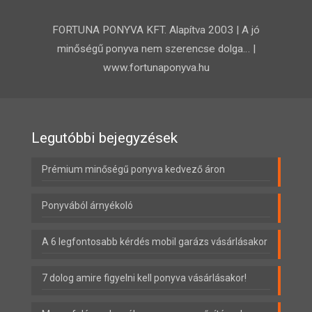
FORTUNA PONYVA KFT. Alapítva 2003 | A jó
minőségű ponyva nem szerencse dolga… |
www.fortunaponyva.hu
Legutóbbi bejegyzések
Prémium minőségű ponyva kedvező áron
Ponyvából árnyékoló
A 6 legfontosabb kérdés mobil garázs vásárlásakor
7 dolog amire figyelni kell ponyva vásárlásakor!