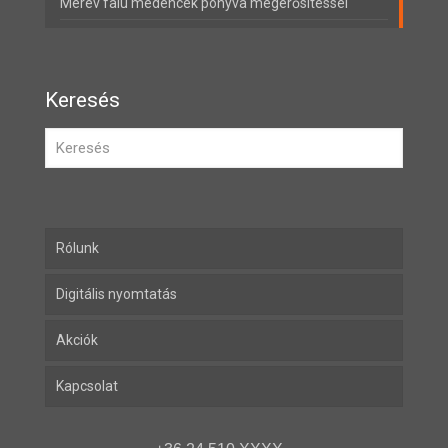
Merev falú medencék ponyva megerősítéssel
Keresés
Rólunk
Digitális nyomtatás
Akciók
Kapcsolat