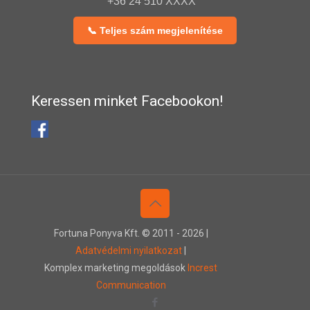
+36 24 510 XXXX
📞 Teljes szám megjelenítése
Keressen minket Facebookon!
Fortuna Ponyva Kft. © 2011 -
2026 |
Adatvédelmi nyilatkozat
|
Komplex marketing megoldások
Increst
Communication