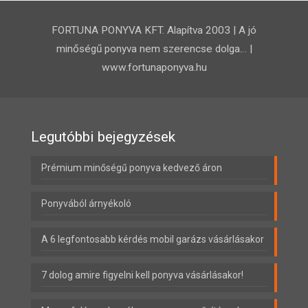
FORTUNA PONYVA KFT. Alapítva 2003 | A jó
minőségű ponyva nem szerencse dolga… |
www.fortunaponyva.hu
Legutóbbi bejegyzések
Prémium minőségű ponyva kedvező áron
Ponyvából árnyékoló
A 6 legfontosabb kérdés mobil garázs vásárlásakor
7 dolog amire figyelni kell ponyva vásárlásakor!