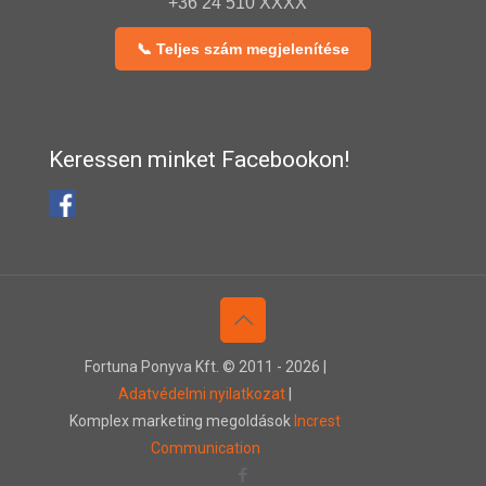
+36 24 510 XXXX
📞 Teljes szám megjelenítése
Keressen minket Facebookon!
Fortuna Ponyva Kft. © 2011 -
2026 |
Adatvédelmi nyilatkozat
|
Komplex marketing megoldások
Increst
Communication