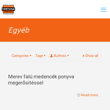
Egyéb
Categories
Tags
Authors
Show all
Merev falú medencék ponyva
megerősítéssel
Read more