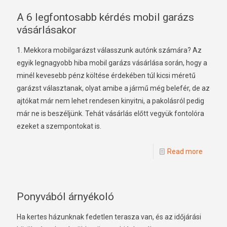
A 6 legfontosabb kérdés mobil garázs
vásárlásakor
1. Mekkora mobilgarázst válasszunk autónk számára? Az
egyik legnagyobb hiba mobil garázs vásárlása során, hogy a
minél kevesebb pénz költése érdekében túl kicsi méretű
garázst választanak, olyat amibe a jármű még belefér, de az
ajtókat már nem lehet rendesen kinyitni, a pakolásról pedig
már ne is beszéljünk. Tehát vásárlás előtt vegyük fontolóra
ezeket a szempontokat is.
Read more
Ponyvából árnyékoló
Ha kertes házunknak fedetlen terasza van, és az időjárási