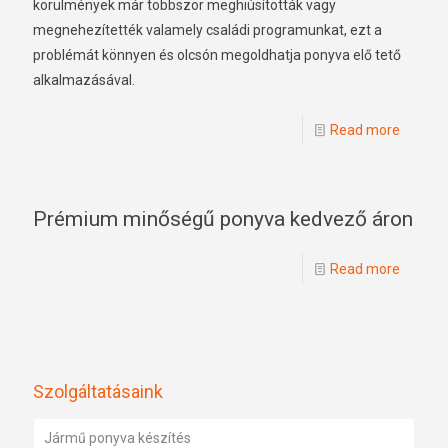
körülmények már többször meghiúsították vagy
megnehezítették valamely családi programunkat, ezt a
problémát könnyen és olcsón megoldhatja ponyva elő tető
alkalmazásával.
Read more
Prémium minőségű ponyva kedvező áron
Read more
Szolgáltatásaink
Jármű ponyva készítés