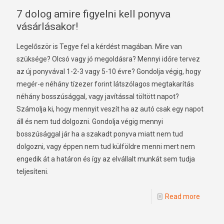
7 dolog amire figyelni kell ponyva
vásárlásakor!
Legelőször is Tegye fel a kérdést magában. Mire van
szüksége? Olcsó vagy jó megoldásra? Mennyi időre tervez
az új ponyvával 1-2-3 vagy 5-10 évre? Gondolja végig, hogy
megér-e néhány tízezer forint látszólagos megtakarítás
néhány bosszúsággal, vagy javítással töltött napot?
Számolja ki, hogy mennyit veszít ha az autó csak egy napot
áll és nem tud dolgozni. Gondolja végig mennyi
bosszúsággal jár ha a szakadt ponyva miatt nem tud
dolgozni, vagy éppen nem tud külföldre menni mert nem
engedik át a határon és így az elvállalt munkát sem tudja
teljesíteni.
Read more