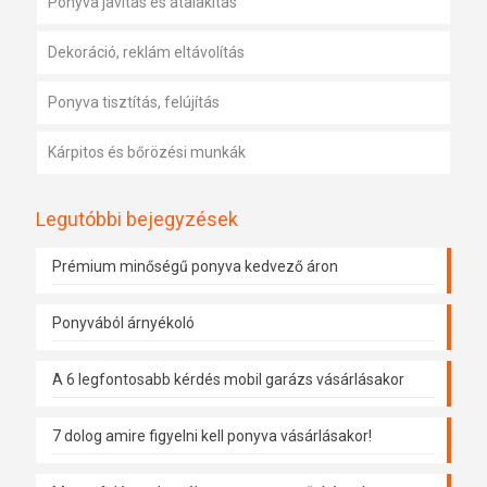
Ponyva javítás és átalakítás
Dekoráció, reklám eltávolítás
Ponyva tisztítás, felújítás
Kárpitos és bőrözési munkák
Legutóbbi bejegyzések
Prémium minőségű ponyva kedvező áron
Ponyvából árnyékoló
A 6 legfontosabb kérdés mobil garázs vásárlásakor
7 dolog amire figyelni kell ponyva vásárlásakor!