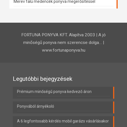
Merev falú medencék ponyva megerősítéssel
FORTUNA PONYVA KFT. Alapítva 2003 | A jó
minőségű ponyva nem szerencse dolga… |
www.fortunaponyva.hu
Legutóbbi bejegyzések
Prémium minőségű ponyva kedvező áron
Ponyvából árnyékoló
A 6 legfontosabb kérdés mobil garázs vásárlásakor